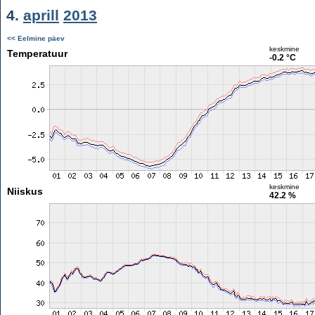
4.
aprill
2013
<< Eelmine päev
keskmine
Temperatuur
-0.2 °C
keskmine
Niiskus
42.2 %