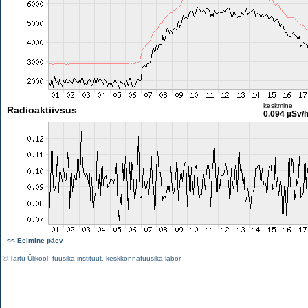
keskmine
Radioaktiivsus
0.094 µSv/
<< Eelmine päev
©
Tartu Ülikool
,
füüsika instituut
,
keskkonnafüüsika labor