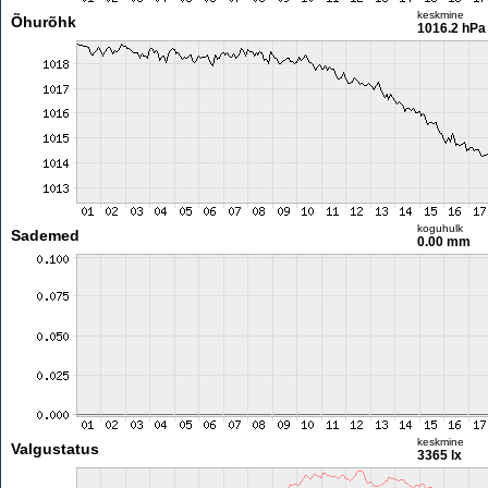
keskmine
Õhurõhk
1016.2 hPa
koguhulk
Sademed
0.00 mm
keskmine
Valgustatus
3365 lx