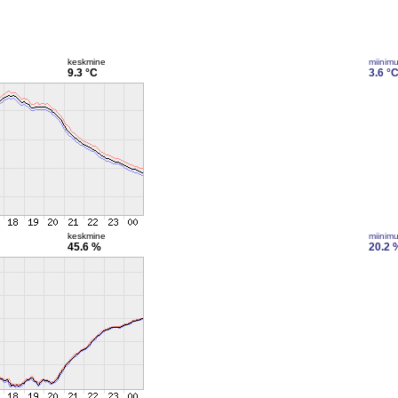
keskmine
miinim
9.3 °C
3.6 °
keskmine
miinim
45.6 %
20.2 