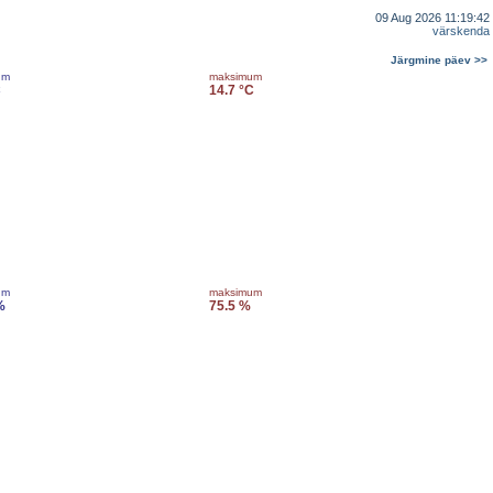
09 Aug 2026 11:19:42
värskenda
Järgmine päev >>
um
maksimum
C
14.7 °C
um
maksimum
%
75.5 %