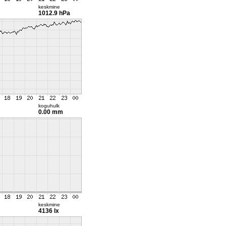
keskmine
1012.9 hPa
koguhulk
0.00 mm
keskmine
4136 lx