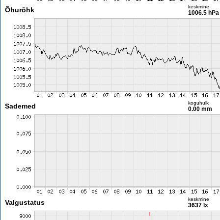
keskmine
Õhurõhk
1006.5 hPa
koguhulk
Sademed
0.00 mm
keskmine
Valgustatus
3637 lx