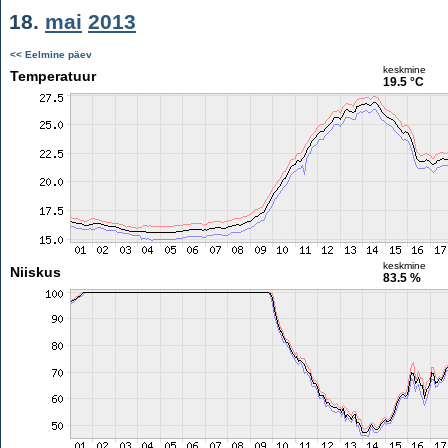
18.
mai
2013
<< Eelmine päev
keskmine
Temperatuur
19.5 °C
keskmine
Niiskus
83.5 %