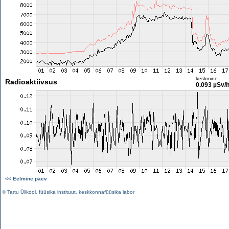
keskmine
Radioaktiivsus
0.093 µSv/
<< Eelmine päev
©
Tartu Ülikool
,
füüsika instituut
,
keskkonnafüüsika labor