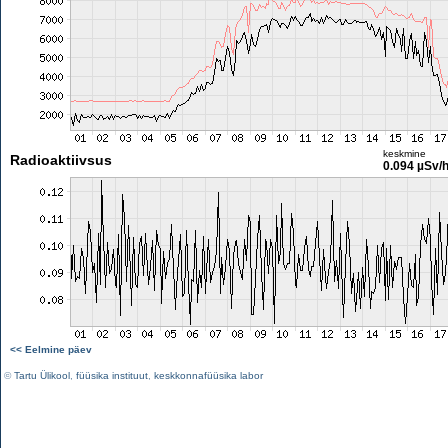
keskmine
Radioaktiivsus
0.094 µSv/
<< Eelmine päev
©
Tartu Ülikool
,
füüsika instituut
,
keskkonnafüüsika labor