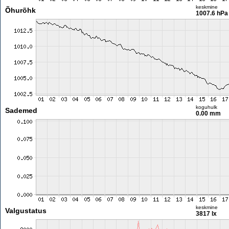
keskmine
Õhurõhk
1007.6 hPa
koguhulk
Sademed
0.00 mm
keskmine
Valgustatus
3817 lx