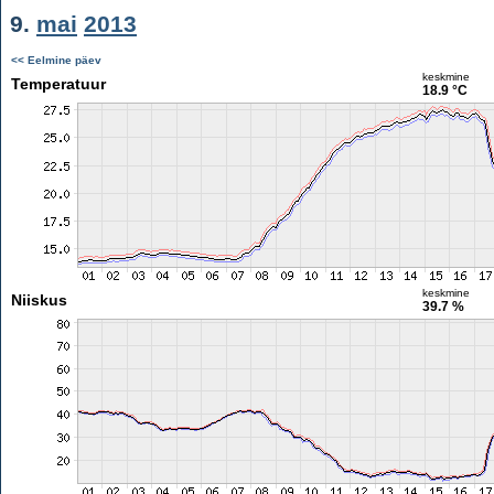
9.
mai
2013
<< Eelmine päev
keskmine
Temperatuur
18.9 °C
keskmine
Niiskus
39.7 %