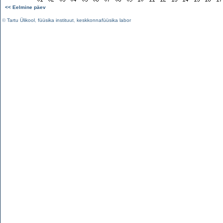
<< Eelmine päev
©
Tartu Ülikool
,
füüsika instituut
,
keskkonnafüüsika labor