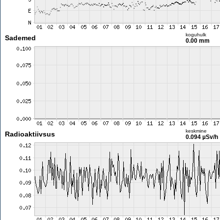
koguhulk
Sademed
0.00 mm
keskmine
Radioaktiivsus
0.094 µSv/h