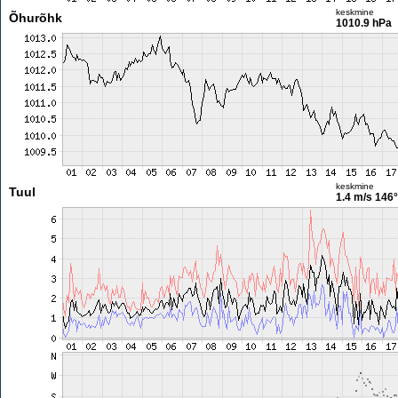
keskmine
Õhurõhk
1010.9 hPa
keskmine
Tuul
1.4 m/s
146°