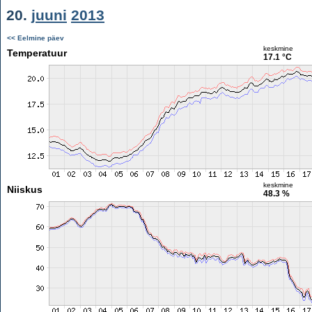
20.
juuni
2013
<< Eelmine päev
keskmine
Temperatuur
17.1 °C
keskmine
Niiskus
48.3 %