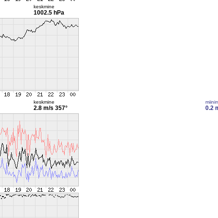
keskmine
1002.5 hPa
keskmine
miini
2.8 m/s
357°
0.2 