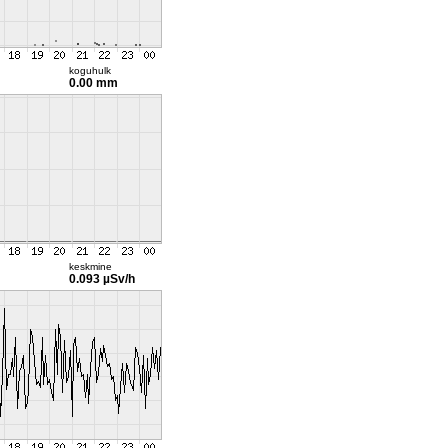
koguhulk
0.00 mm
keskmine
0.093 µSv/h