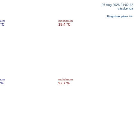
07 Aug 2026 21:02:42
värskenda
Järgmine päev >>
mum
maksimum
 °C
19.4 °C
mum
maksimum
 %
92.7 %