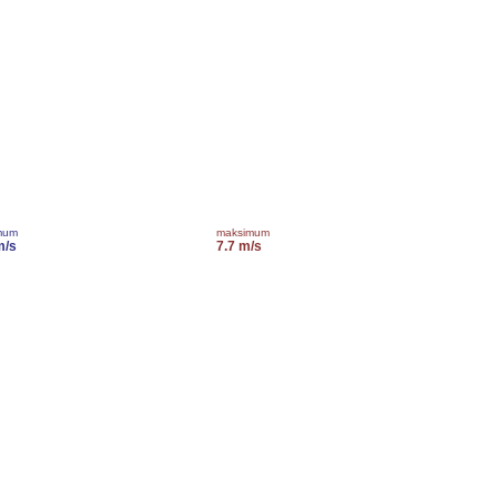
mum
maksimum
m/s
7.7 m/s