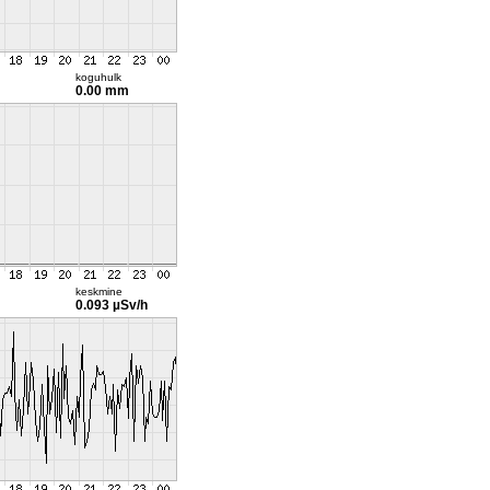
koguhulk
0.00 mm
keskmine
0.093 µSv/h