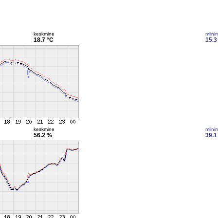
keskmine
miini
18.7 °C
15.3
keskmine
miini
56.2 %
39.1