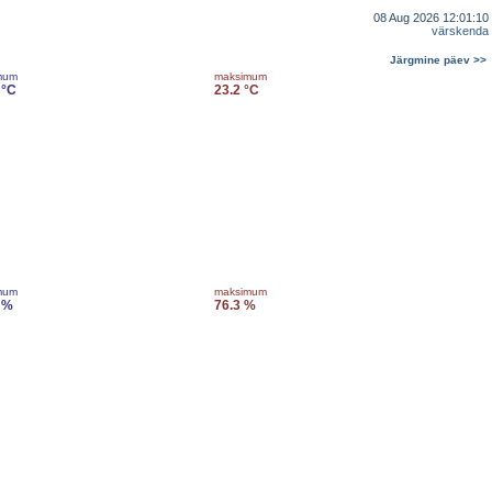
08 Aug 2026 12:01:10
värskenda
Järgmine päev >>
mum
maksimum
 °C
23.2 °C
mum
maksimum
 %
76.3 %