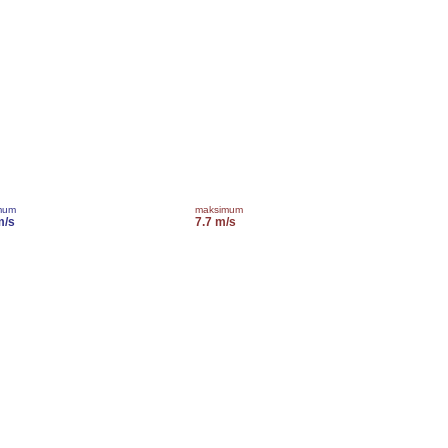
mum
maksimum
m/s
7.7 m/s