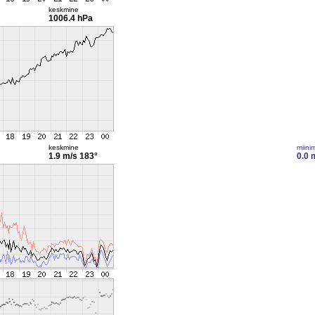
keskmine
1006.4 hPa
keskmine
miini
1.9 m/s
183°
0.0 