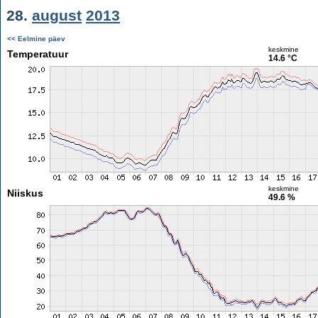
28.
august
2013
<< Eelmine päev
keskmine
Temperatuur
14.6 °C
keskmine
Niiskus
49.6 %