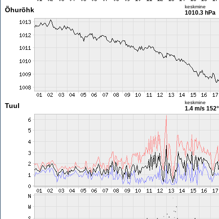
keskmine
Õhurõhk
1010.3 hPa
keskmine
Tuul
1.4 m/s
152°