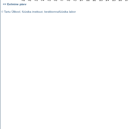
<< Eelmine päev
©
Tartu Ülikool
,
füüsika instituut
,
keskkonnafüüsika labor