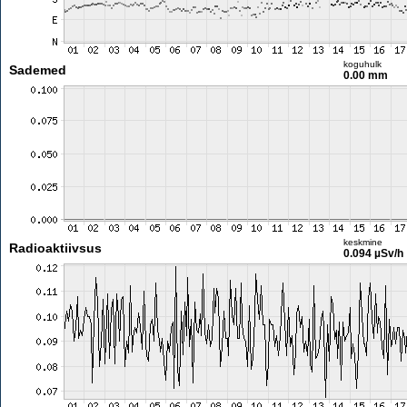
koguhulk
Sademed
0.00 mm
keskmine
Radioaktiivsus
0.094 µSv/h