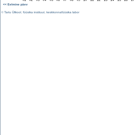
<< Eelmine päev
©
Tartu Ülikool
,
füüsika instituut
,
keskkonnafüüsika labor