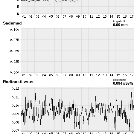
koguhulk
Sademed
0.00 mm
keskmine
Radioaktiivsus
0.094 µSv/h