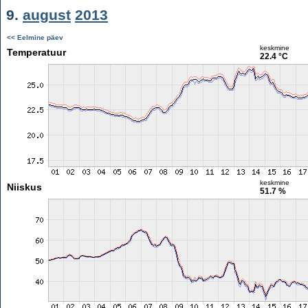
9.
august
2013
<< Eelmine päev
keskmine
Temperatuur
22.4 °C
keskmine
Niiskus
51.7 %