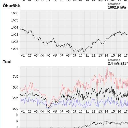
keskmine
Õhurõhk
1002.9 hPa
keskmine
Tuul
2.4 m/s
213°