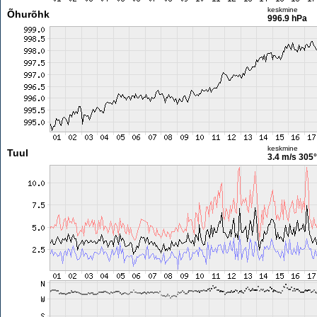
keskmine
Õhurõhk
996.9 hPa
keskmine
Tuul
3.4 m/s
305°