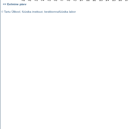
<< Eelmine päev
©
Tartu Ülikool
,
füüsika instituut
,
keskkonnafüüsika labor