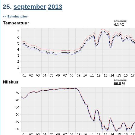
25.
september
2013
<< Eelmine päev
keskmine
Temperatuur
4.1 °C
keskmine
Niiskus
60.8 %