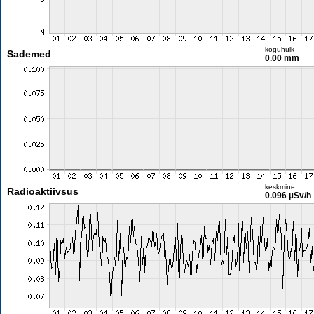
koguhulk
Sademed
0.00 mm
keskmine
Radioaktiivsus
0.096 µSv/h