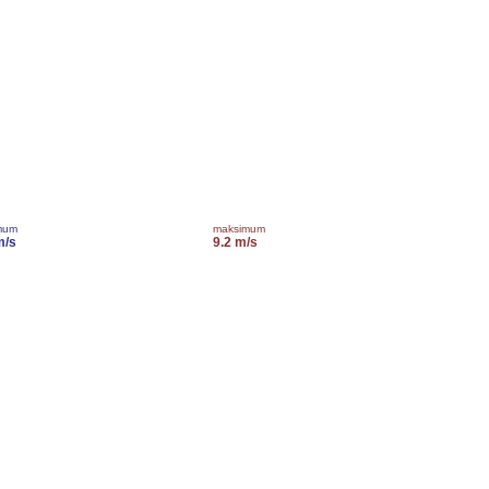
mum
maksimum
m/s
9.2 m/s