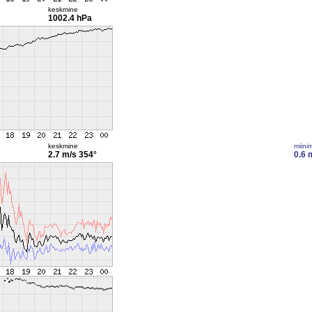
keskmine
1002.4 hPa
keskmine
miini
2.7 m/s
354°
0.6 