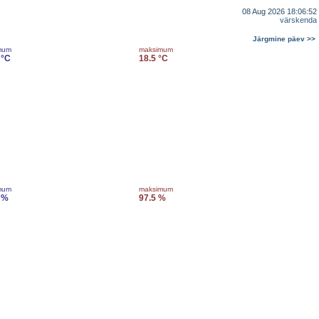
08 Aug 2026 18:06:52
värskenda
Järgmine päev >>
mum
maksimum
 °C
18.5 °C
mum
maksimum
 %
97.5 %