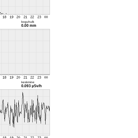
koguhulk
0.00 mm
keskmine
0.093 µSv/h