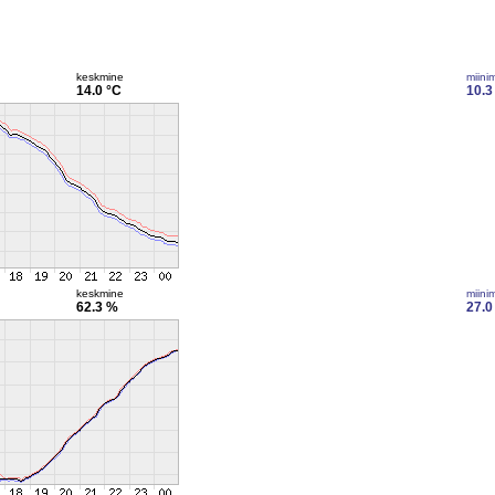
keskmine
miini
14.0 °C
10.3
keskmine
miini
62.3 %
27.0