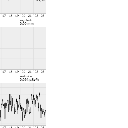
koguhulk
0.00 mm
keskmine
0.094 µSv/h