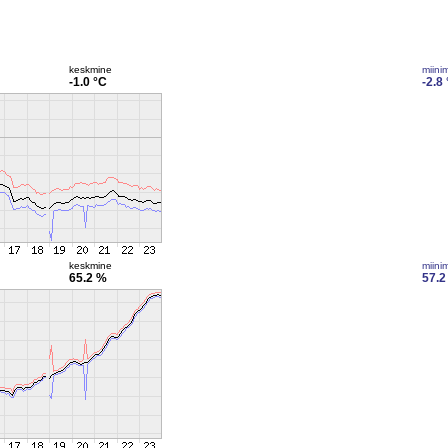
keskmine
miini
-1.0 °C
-2.8
keskmine
miini
65.2 %
57.2