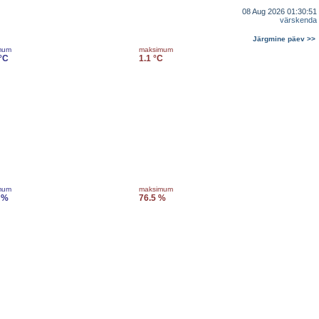
08 Aug 2026 01:30:51
värskenda
Järgmine päev >>
mum
maksimum
 °C
1.1 °C
mum
maksimum
 %
76.5 %