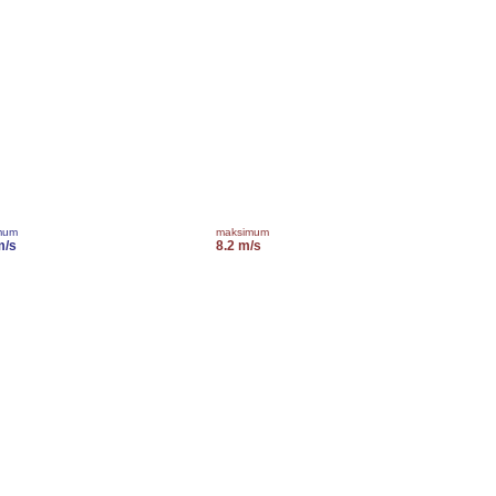
mum
maksimum
m/s
8.2 m/s