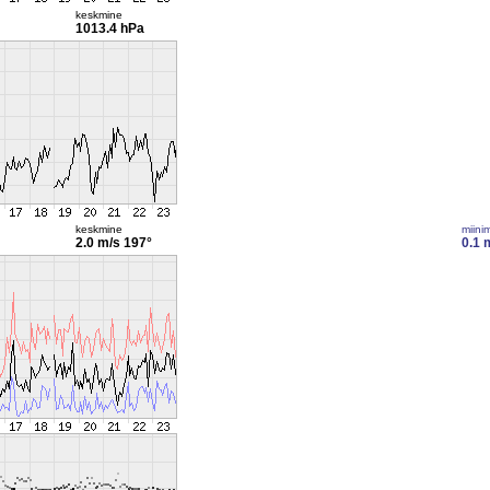
keskmine
1013.4 hPa
keskmine
miini
2.0 m/s
197°
0.1 