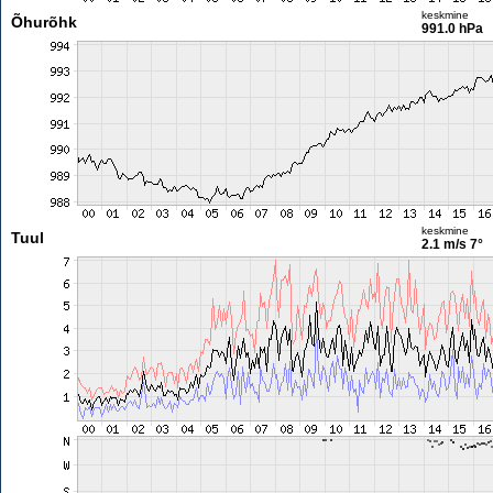
keskmine
Õhurõhk
991.0 hPa
keskmine
Tuul
2.1 m/s
7°