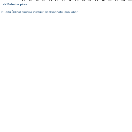
<< Eelmine päev
©
Tartu Ülikool
,
füüsika instituut
,
keskkonnafüüsika labor