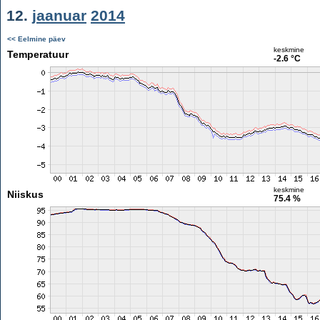
12.
jaanuar
2014
<< Eelmine päev
keskmine
Temperatuur
-2.6 °C
keskmine
Niiskus
75.4 %