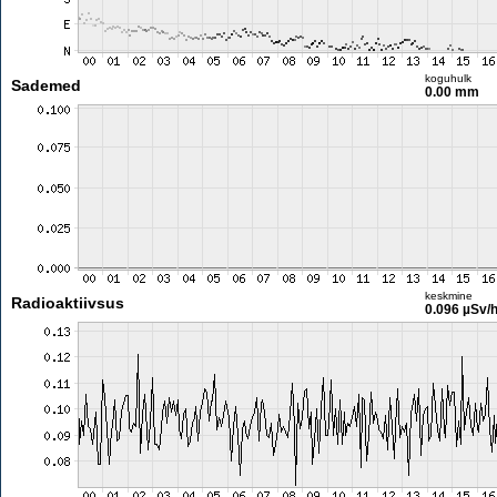
koguhulk
Sademed
0.00 mm
keskmine
Radioaktiivsus
0.096 µSv/