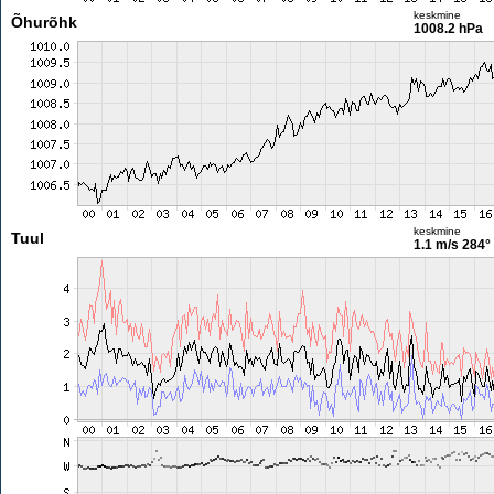
keskmine
Õhurõhk
1008.2 hPa
keskmine
Tuul
1.1 m/s
284°