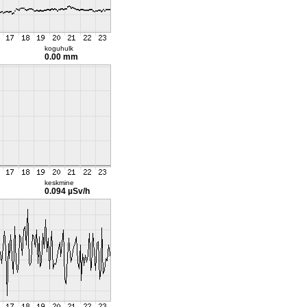
koguhulk
0.00 mm
keskmine
0.094 µSv/h