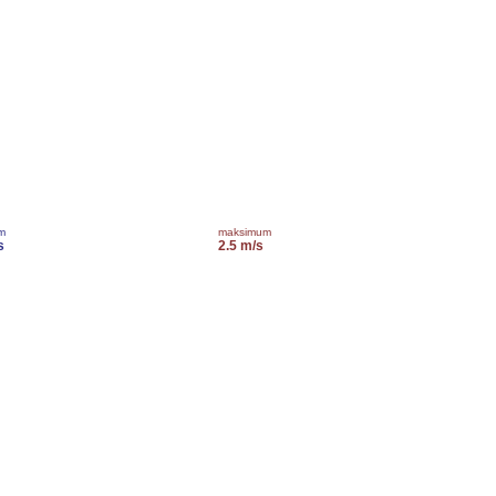
m
maksimum
s
2.5 m/s