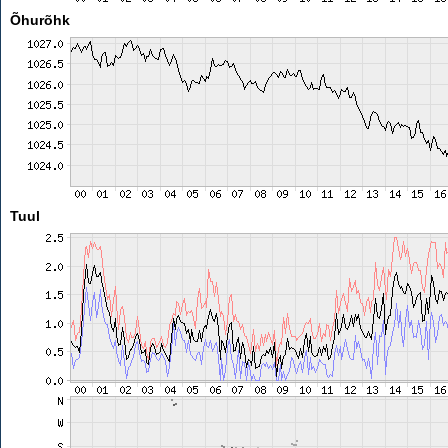
Õhurõhk
Tuul