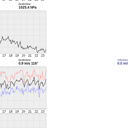
keskmine
1025.4 hPa
keskmine
miinimu
0.9 m/s
116°
0.0 m/