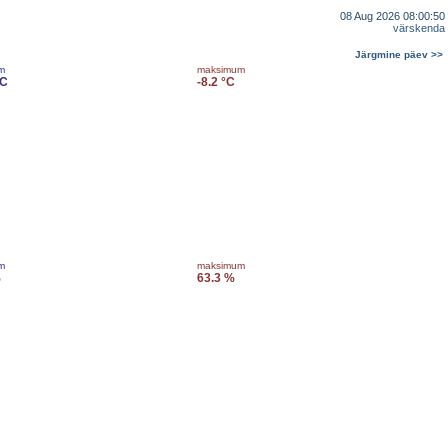
08 Aug 2026 08:00:50
värskenda
Järgmine päev >>
m
maksimum
°C
-8.2 °C
m
maksimum
%
63.3 %