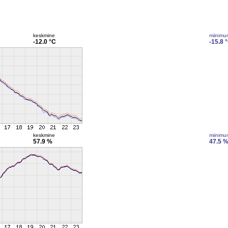
keskmine
miinimu
-12.0 °C
-15.8 
keskmine
miinimu
57.9 %
47.5 