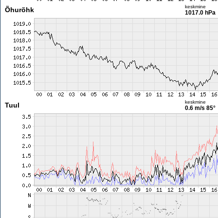
keskmine
Õhurõhk
1017.0 hPa
keskmine
Tuul
0.6 m/s
85°