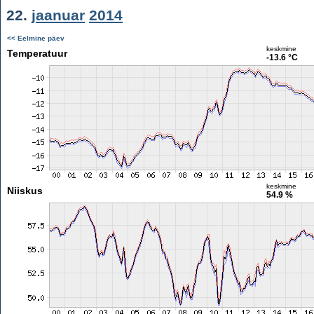
22.
jaanuar
2014
<< Eelmine päev
keskmine
Temperatuur
-13.6 °C
keskmine
Niiskus
54.9 %