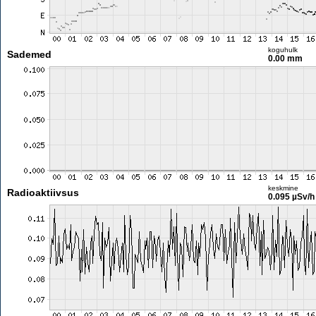
koguhulk
Sademed
0.00 mm
keskmine
Radioaktiivsus
0.095 µSv/h