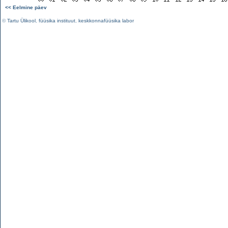
<< Eelmine päev
©
Tartu Ülikool
,
füüsika instituut
,
keskkonnafüüsika labor