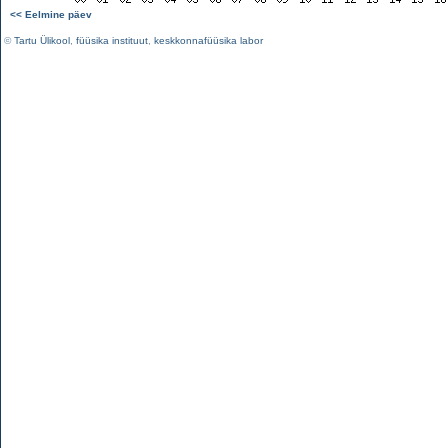
<< Eelmine päev
©
Tartu Ülikool
,
füüsika instituut
,
keskkonnafüüsika labor