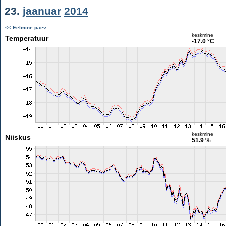
23.
jaanuar
2014
<< Eelmine päev
keskmine
Temperatuur
-17.0 °C
keskmine
Niiskus
51.9 %