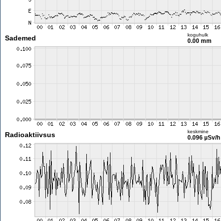
koguhulk
Sademed
0.00 mm
keskmine
Radioaktiivsus
0.096 µSv/h