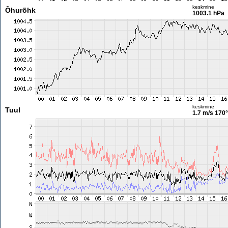
keskmine
Õhurõhk
1003.1 hPa
keskmine
Tuul
1.7 m/s
170°