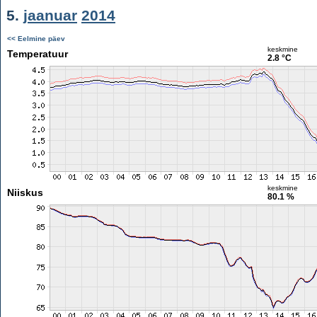
5.
jaanuar
2014
<< Eelmine päev
keskmine
Temperatuur
2.8 °C
keskmine
Niiskus
80.1 %