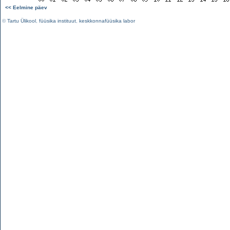
<< Eelmine päev
©
Tartu Ülikool
,
füüsika instituut
,
keskkonnafüüsika labor