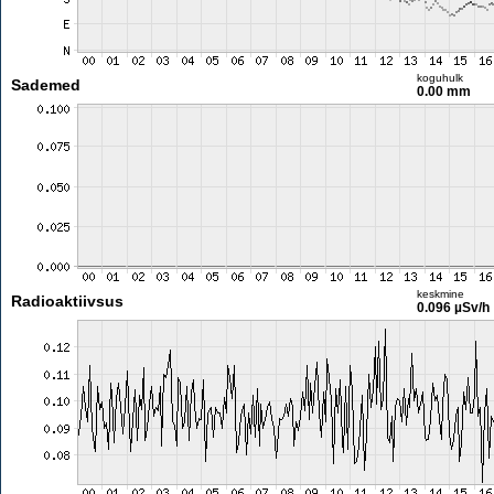
koguhulk
Sademed
0.00 mm
keskmine
Radioaktiivsus
0.096 µSv/h