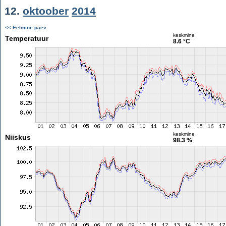
12.
oktoober
2014
<< Eelmine päev
keskmine
Temperatuur
8.6 °C
keskmine
Niiskus
98.3 %