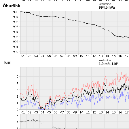
keskmine
Õhurõhk
994.5 hPa
keskmine
Tuul
1.9 m/s
116°