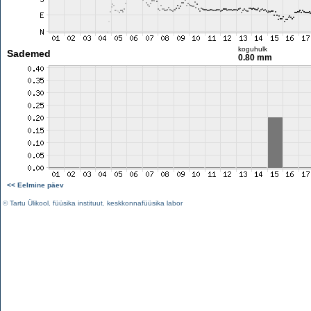
koguhulk
Sademed
0.80 mm
<< Eelmine päev
©
Tartu Ülikool
,
füüsika instituut
,
keskkonnafüüsika labor