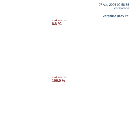
07 Aug 2026 02:58:55
värskenda
Järgmine päev >>
maksimum
8.8 °C
maksimum
100.0 %