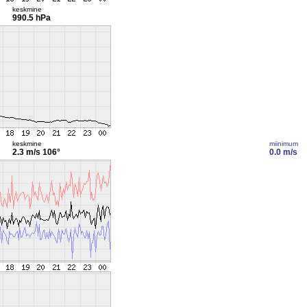
keskmine
990.5 hPa
keskmine
miinimum
2.3 m/s
106°
0.0 m/s