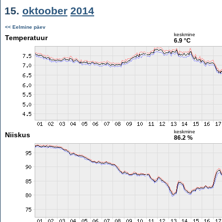
15.
oktoober
2014
<< Eelmine päev
keskmine
Temperatuur
6.9 °C
keskmine
Niiskus
86.2 %