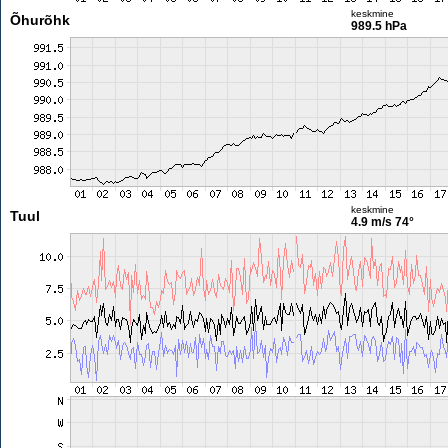
keskmine
Õhurõhk
989.5 hPa
keskmine
Tuul
4.9 m/s
74°