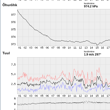
keskmine
Õhurõhk
974.2 hPa
keskmine
Tuul
1.9 m/s
297°