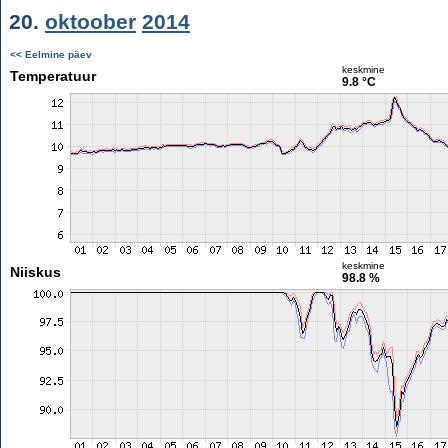
20.
oktoober
2014
<< Eelmine päev
keskmine
Temperatuur
9.8 °C
keskmine
Niiskus
98.8 %