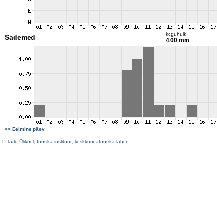
koguhulk
Sademed
4.00 mm
<< Eelmine päev
©
Tartu Ülikool
,
füüsika instituut
,
keskkonnafüüsika labor