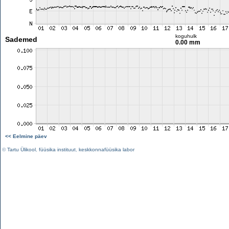
koguhulk
Sademed
0.00 mm
<< Eelmine päev
©
Tartu Ülikool
,
füüsika instituut
,
keskkonnafüüsika labor