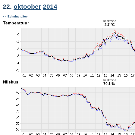
22.
oktoober
2014
<< Eelmine päev
keskmine
Temperatuur
-2.7 °C
keskmine
Niiskus
70.1 %