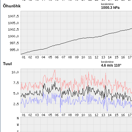
keskmine
Õhurõhk
1000.3 hPa
keskmine
Tuul
4.6 m/s
110°