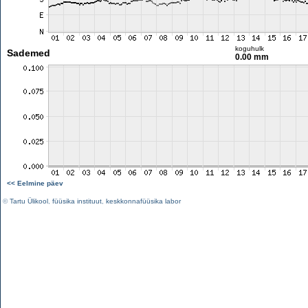
koguhulk
Sademed
0.00 mm
<< Eelmine päev
©
Tartu Ülikool
,
füüsika instituut
,
keskkonnafüüsika labor