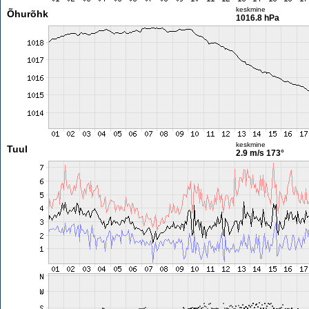
keskmine
Õhurõhk
1016.8 hPa
keskmine
Tuul
2.9 m/s
173°