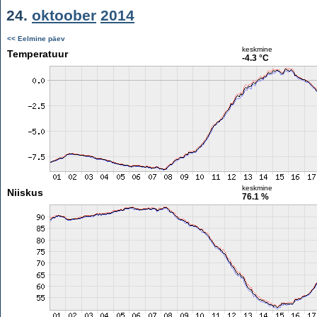
24.
oktoober
2014
<< Eelmine päev
keskmine
Temperatuur
-4.3 °C
keskmine
Niiskus
76.1 %