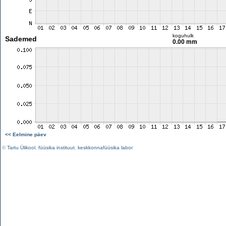
koguhulk
Sademed
0.00 mm
<< Eelmine päev
©
Tartu Ülikool
,
füüsika instituut
,
keskkonnafüüsika labor