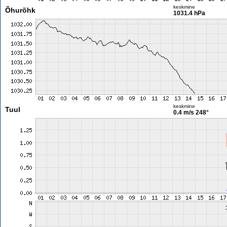
keskmine
Õhurõhk
1031.4 hPa
keskmine
Tuul
0.4 m/s
248°