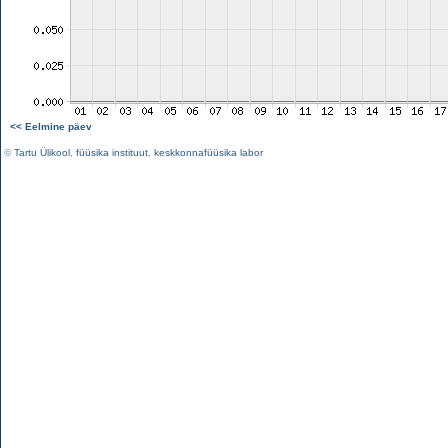
<< Eelmine päev
©
Tartu Ülikool
,
füüsika instituut
,
keskkonnafüüsika labor