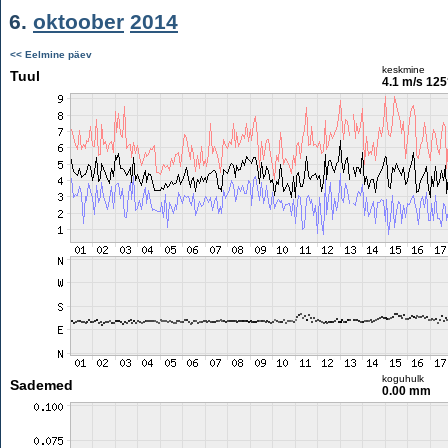
6.
oktoober
2014
<< Eelmine päev
keskmine
Tuul
4.1 m/s
125
koguhulk
Sademed
0.00 mm