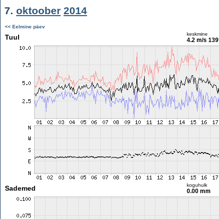
7.
oktoober
2014
<< Eelmine päev
keskmine
Tuul
4.2 m/s
139
koguhulk
Sademed
0.00 mm