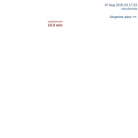
07 Aug 2026 03:17:53
värskenda
Järgmine päev >>
maksimum
10.0 m/s