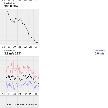
keskmine
995.8 hPa
keskmine
miinimum
3.2 m/s
183°
0.6 m/s