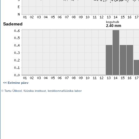
koguhulk
Sademed
2.40 mm
<< Eelmine päev
©
Tartu Ülikool
,
füüsika instituut
,
keskkonnafüüsika labor