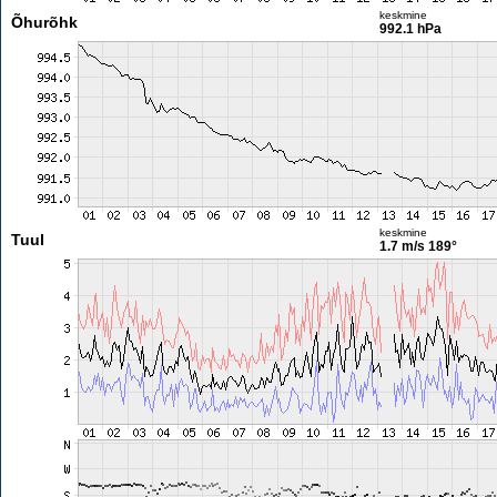
keskmine
Õhurõhk
992.1 hPa
keskmine
Tuul
1.7 m/s
189°