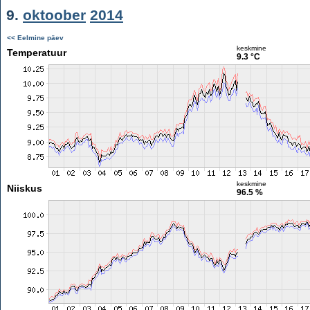
9.
oktoober
2014
<< Eelmine päev
keskmine
Temperatuur
9.3 °C
keskmine
Niiskus
96.5 %