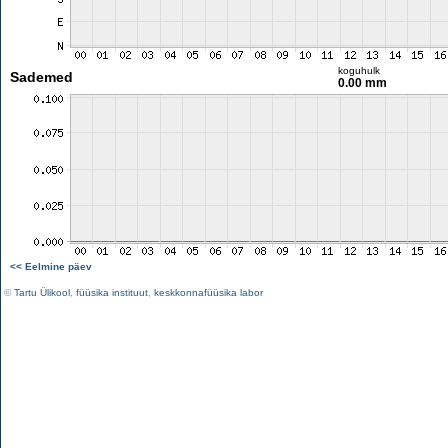
koguhulk
Sademed
0.00 mm
<< Eelmine päev
©
Tartu Ülikool
,
füüsika instituut
,
keskkonnafüüsika labor