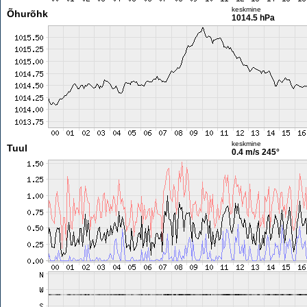
keskmine
Õhurõhk
1014.5 hPa
keskmine
Tuul
0.4 m/s
245°