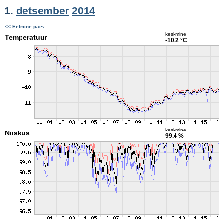
1.
detsember
2014
<< Eelmine päev
keskmine
Temperatuur
-10.2 °C
keskmine
Niiskus
99.4 %