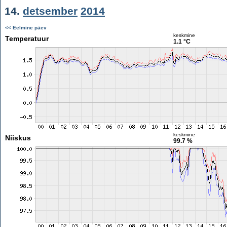
14.
detsember
2014
<< Eelmine päev
keskmine
Temperatuur
1.1 °C
keskmine
Niiskus
99.7 %