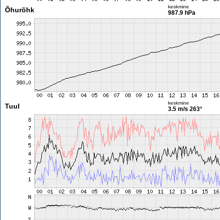
keskmine
Õhurõhk
987.9 hPa
keskmine
Tuul
3.5 m/s
263°