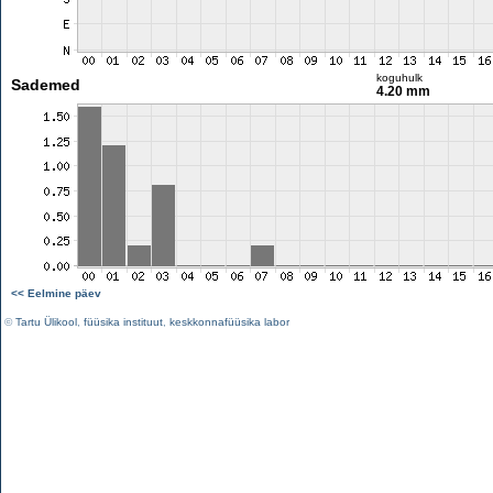
koguhulk
Sademed
4.20 mm
<< Eelmine päev
©
Tartu Ülikool
,
füüsika instituut
,
keskkonnafüüsika labor