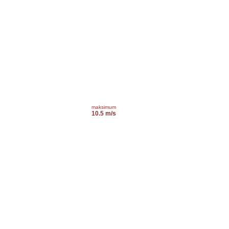
maksimum
10.5 m/s