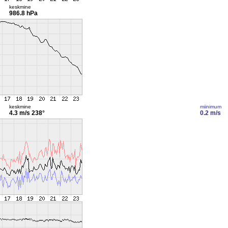
keskmine
986.8 hPa
keskmine
miinimum
4.3 m/s
238°
0.2 m/s