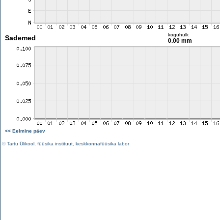
koguhulk
Sademed
0.00 mm
<< Eelmine päev
©
Tartu Ülikool
,
füüsika instituut
,
keskkonnafüüsika labor