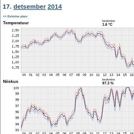
17.
detsember
2014
<< Eelmine päev
keskmine
Temperatuur
1.6 °C
keskmine
Niiskus
97.3 %