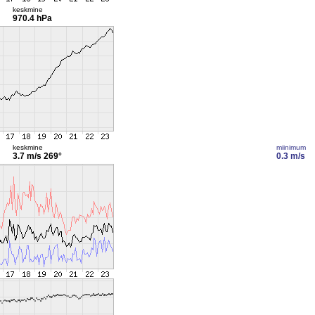
keskmine
970.4 hPa
keskmine
miinimum
3.7 m/s
269°
0.3 m/s