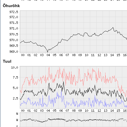
Õhurõhk
Tuul