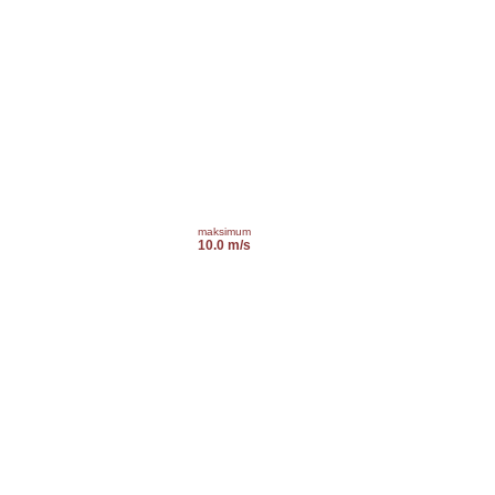
maksimum
10.0 m/s