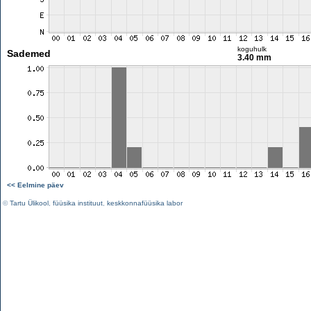
koguhulk
Sademed
3.40 mm
<< Eelmine päev
©
Tartu Ülikool
,
füüsika instituut
,
keskkonnafüüsika labor