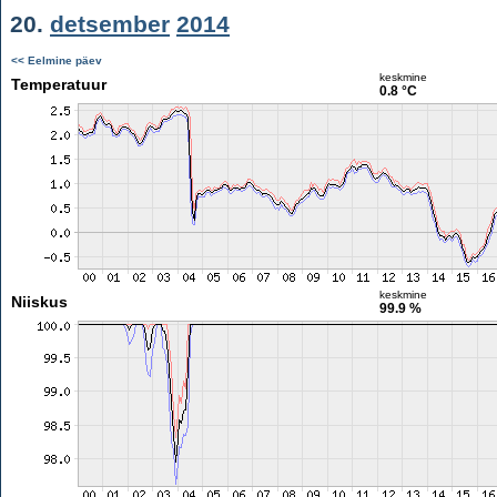
20.
detsember
2014
<< Eelmine päev
keskmine
Temperatuur
0.8 °C
keskmine
Niiskus
99.9 %