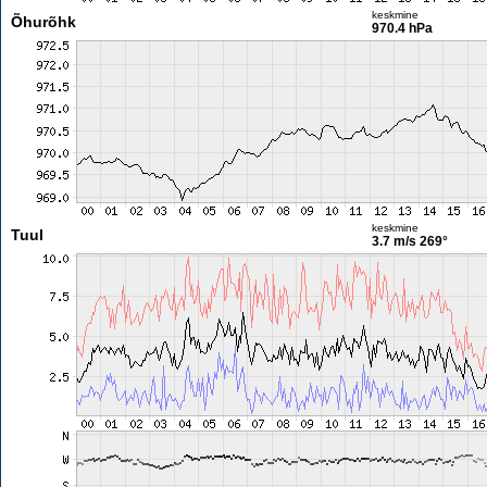
keskmine
Õhurõhk
970.4 hPa
keskmine
Tuul
3.7 m/s
269°