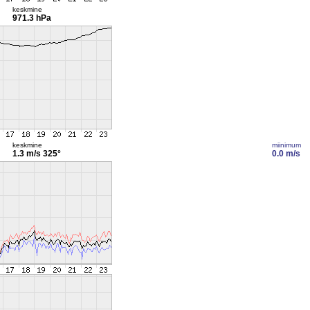
keskmine
971.3 hPa
keskmine
miinimum
1.3 m/s
325°
0.0 m/s