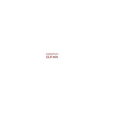
maksimum
11.0 m/s