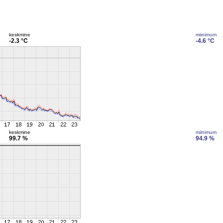
keskmine
miinimum
-2.3 °C
-4.6 °C
keskmine
miinimum
99.7 %
94.9 %