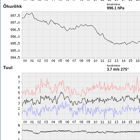
keskmine
Õhurõhk
996.1 hPa
keskmine
Tuul
3.7 m/s
275°