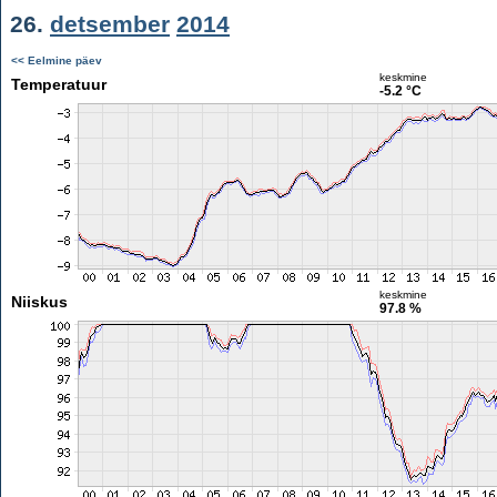
26.
detsember
2014
<< Eelmine päev
keskmine
Temperatuur
-5.2 °C
keskmine
Niiskus
97.8 %