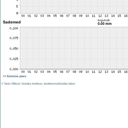
koguhulk
Sademed
0.00 mm
<< Eelmine päev
©
Tartu Ülikool
,
füüsika instituut
,
keskkonnafüüsika labor