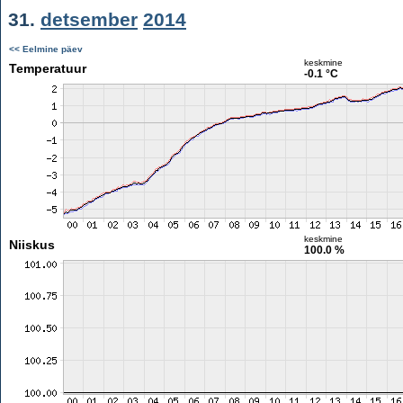
31.
detsember
2014
<< Eelmine päev
keskmine
Temperatuur
-0.1 °C
keskmine
Niiskus
100.0 %