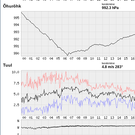
keskmine
Õhurõhk
992.3 hPa
keskmine
Tuul
4.8 m/s
283°