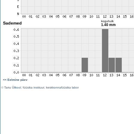
koguhulk
Sademed
1.40 mm
<< Eelmine päev
©
Tartu Ülikool
,
füüsika instituut
,
keskkonnafüüsika labor