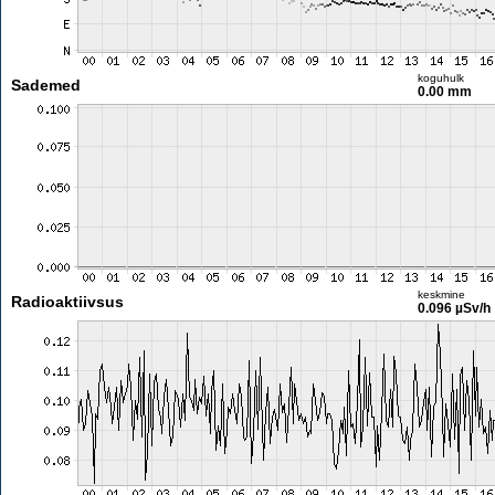
koguhulk
Sademed
0.00 mm
keskmine
Radioaktiivsus
0.096 µSv/h