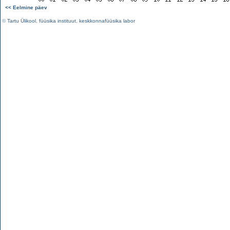
<< Eelmine päev
©
Tartu Ülikool
,
füüsika instituut
,
keskkonnafüüsika labor