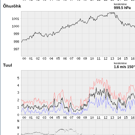
keskmine
Õhurõhk
999.5 hPa
keskmine
Tuul
1.6 m/s
150°