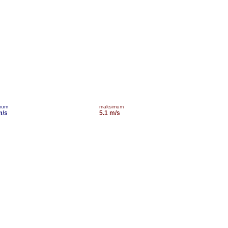
mum
maksimum
m/s
5.1 m/s