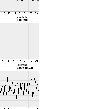
koguhulk
0.00 mm
keskmine
0.096 µSv/h