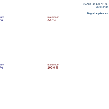
06 Aug 2026 05:11:00
värskenda
Järgmine päev >>
mum
maksimum
 °C
2.5 °C
mum
maksimum
 %
100.0 %