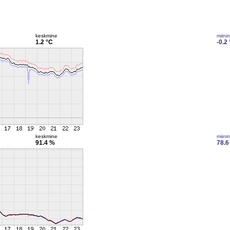
keskmine
miini
1.2 °C
-0.2
keskmine
miini
91.4 %
78.6