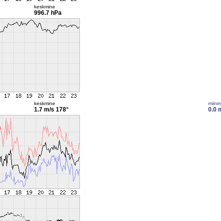
keskmine
996.7 hPa
keskmine
miini
1.7 m/s
178°
0.0 