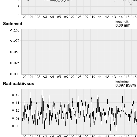
koguhulk
Sademed
0.00 mm
keskmine
Radioaktiivsus
0.097 µSv/h