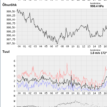
keskmine
Õhurõhk
998.4 hPa
keskmine
Tuul
1.8 m/s
172°