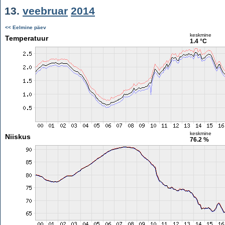
13.
veebruar
2014
<< Eelmine päev
keskmine
Temperatuur
1.4 °C
keskmine
Niiskus
76.2 %