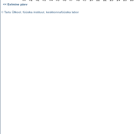
<< Eelmine päev
©
Tartu Ülikool
,
füüsika instituut
,
keskkonnafüüsika labor