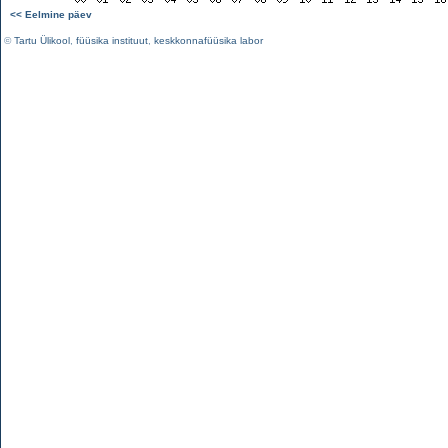
<< Eelmine päev
©
Tartu Ülikool
,
füüsika instituut
,
keskkonnafüüsika labor