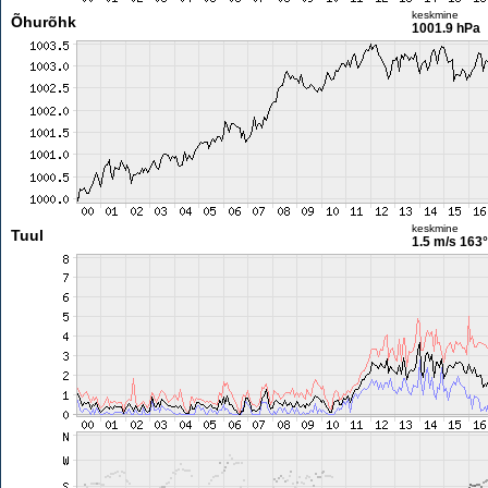
keskmine
Õhurõhk
1001.9 hPa
keskmine
Tuul
1.5 m/s
163°