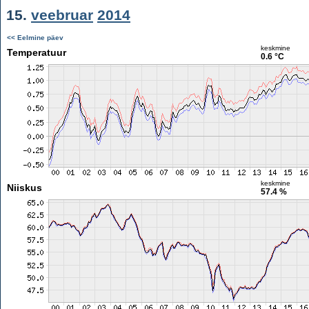
15.
veebruar
2014
<< Eelmine päev
keskmine
Temperatuur
0.6 °C
keskmine
Niiskus
57.4 %