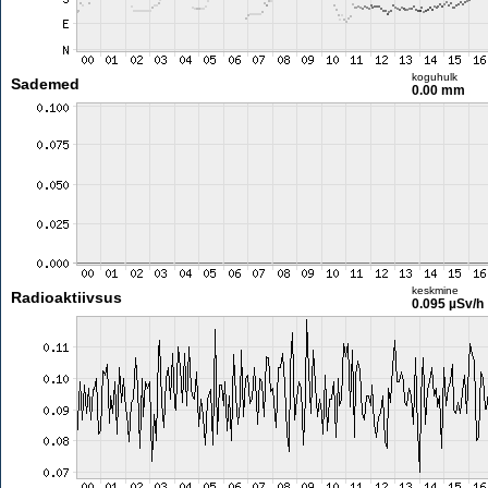
koguhulk
Sademed
0.00 mm
keskmine
Radioaktiivsus
0.095 µSv/h