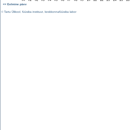
<< Eelmine päev
©
Tartu Ülikool
,
füüsika instituut
,
keskkonnafüüsika labor