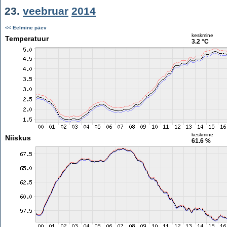
23.
veebruar
2014
<< Eelmine päev
keskmine
Temperatuur
3.2 °C
keskmine
Niiskus
61.6 %