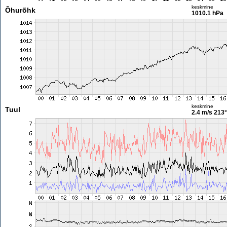
keskmine
Õhurõhk
1010.1 hPa
keskmine
Tuul
2.4 m/s
213°