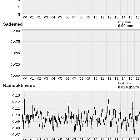
koguhulk
Sademed
0.00 mm
keskmine
Radioaktiivsus
0.094 µSv/h