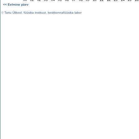
<< Eelmine päev
©
Tartu Ülikool
,
füüsika instituut
,
keskkonnafüüsika labor