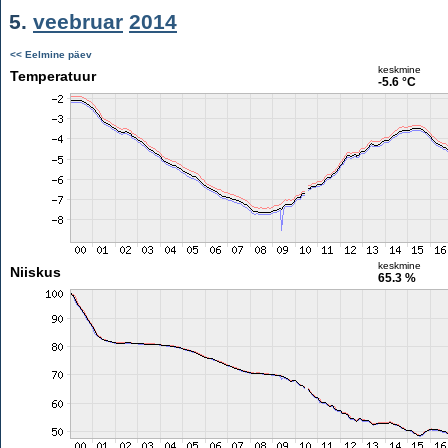
5.
veebruar
2014
<< Eelmine päev
keskmine
Temperatuur
-5.6 °C
keskmine
Niiskus
65.3 %