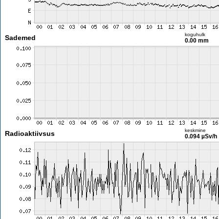
koguhulk
Sademed
0.00 mm
keskmine
Radioaktiivsus
0.094 µSv/h