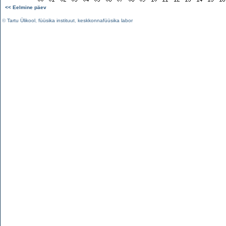
<< Eelmine päev
©
Tartu Ülikool
,
füüsika instituut
,
keskkonnafüüsika labor