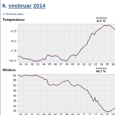
6.
veebruar
2014
<< Eelmine päev
keskmine
Temperatuur
-6.3 °C
keskmine
Niiskus
44.7 %