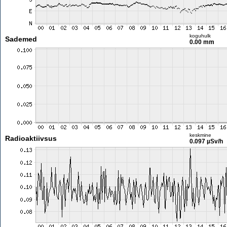
koguhulk
Sademed
0.00 mm
keskmine
Radioaktiivsus
0.097 µSv/h