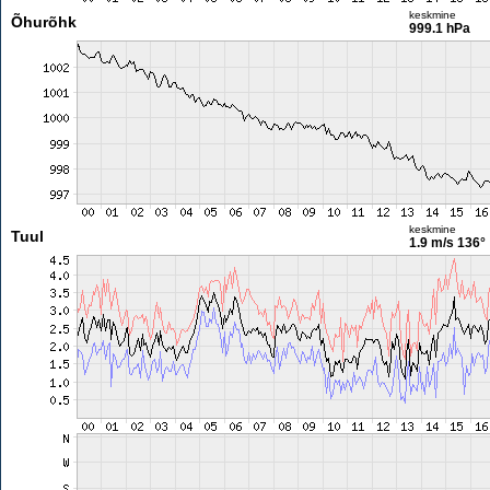
keskmine
Õhurõhk
999.1 hPa
keskmine
Tuul
1.9 m/s
136°