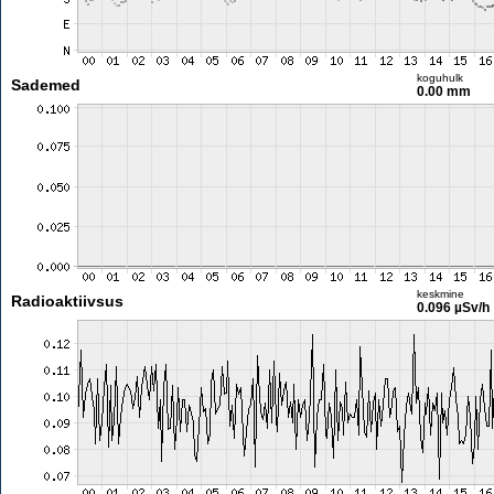
koguhulk
Sademed
0.00 mm
keskmine
Radioaktiivsus
0.096 µSv/h