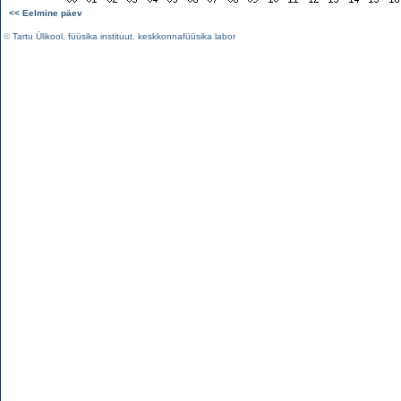
<< Eelmine päev
©
Tartu Ülikool
,
füüsika instituut
,
keskkonnafüüsika labor