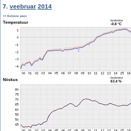
7.
veebruar
2014
<< Eelmine päev
keskmine
Temperatuur
-0.8 °C
keskmine
Niiskus
63.4 %