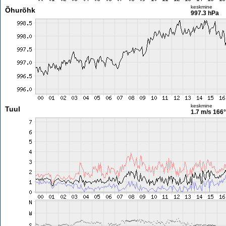
keskmine
Õhurõhk
997.3 hPa
keskmine
Tuul
1.7 m/s
166°