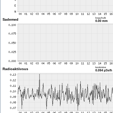
koguhulk
Sademed
0.00 mm
keskmine
Radioaktiivsus
0.094 µSv/h