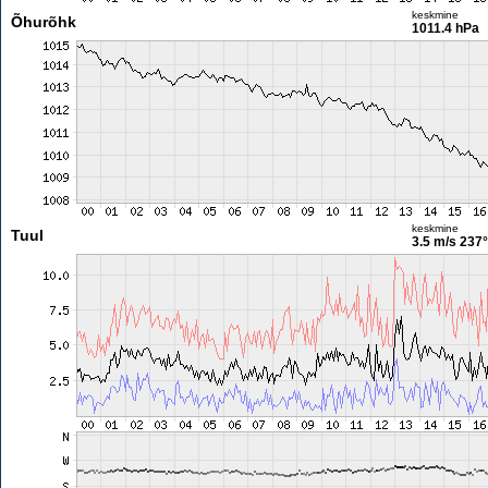
keskmine
Õhurõhk
1011.4 hPa
keskmine
Tuul
3.5 m/s
237°