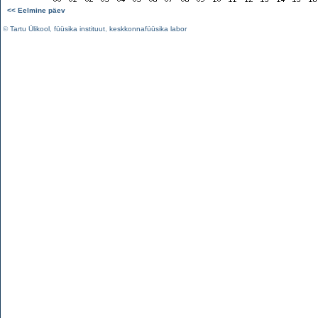
<< Eelmine päev
©
Tartu Ülikool
,
füüsika instituut
,
keskkonnafüüsika labor