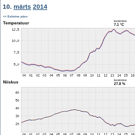
10.
märts
2014
<< Eelmine päev
keskmine
Temperatuur
7.1 °C
keskmine
Niiskus
27.8 %