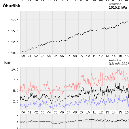
keskmine
Õhurõhk
1015.2 hPa
keskmine
Tuul
3.8 m/s
282°