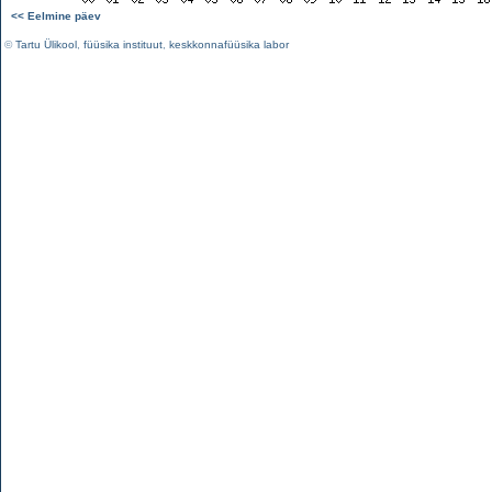
<< Eelmine päev
©
Tartu Ülikool
,
füüsika instituut
,
keskkonnafüüsika labor