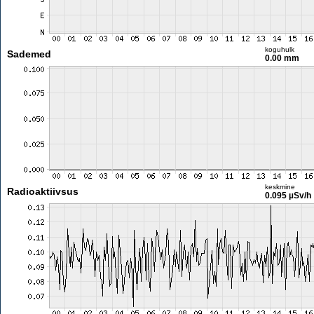
koguhulk
Sademed
0.00 mm
keskmine
Radioaktiivsus
0.095 µSv/h