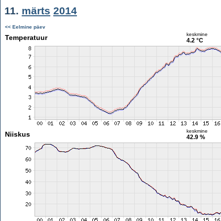
11.
märts
2014
<< Eelmine päev
keskmine
Temperatuur
4.2 °C
keskmine
Niiskus
42.9 %