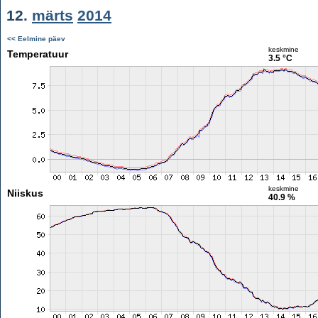
12.
märts
2014
<< Eelmine päev
keskmine
Temperatuur
3.5 °C
keskmine
Niiskus
40.9 %