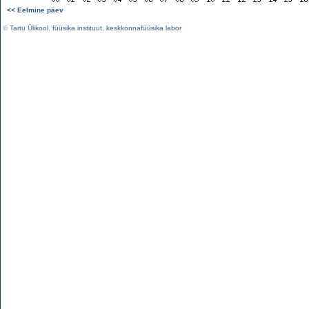
<< Eelmine päev
©
Tartu Ülikool
,
füüsika instituut
,
keskkonnafüüsika labor