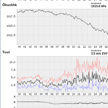
keskmine
Õhurõhk
1015.6 hPa
keskmine
Tuul
3.5 m/s
254°