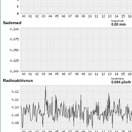
koguhulk
Sademed
0.00 mm
keskmine
Radioaktiivsus
0.094 µSv/h