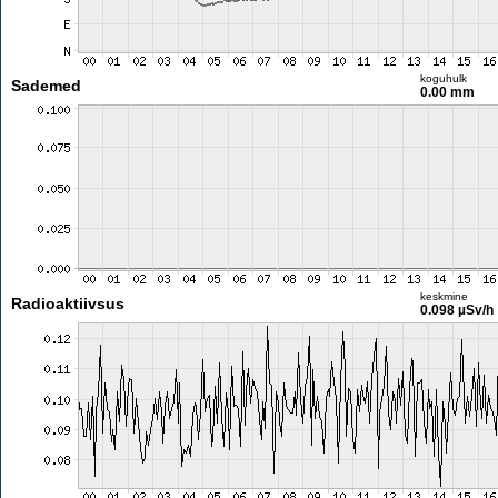
koguhulk
Sademed
0.00 mm
keskmine
Radioaktiivsus
0.098 µSv/h