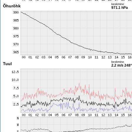
keskmine
Õhurõhk
971.1 hPa
keskmine
Tuul
2.2 m/s
248°