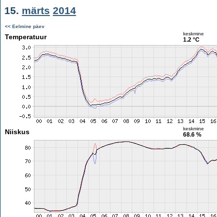
15.
märts
2014
<< Eelmine päev
keskmine
Temperatuur
1.2 °C
keskmine
Niiskus
68.6 %