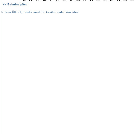
<< Eelmine päev
©
Tartu Ülikool
,
füüsika instituut
,
keskkonnafüüsika labor